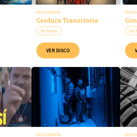
DISCOGRAFÍA
DISCO
Cordura Transitoria
Con
Sin fecha
Sin 
VER DISCO
DISCOGRAFÍA
DISCO