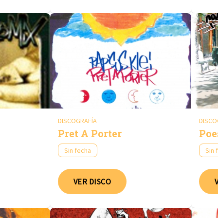
DISCOGRAFÍA
DISCO
Pret A Porter
Poe
Sin fecha
Sin 
VER DISCO