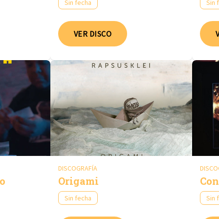
Sin fecha
Sin 
VER DISCO
DISCOGRAFÍA
DISCO
ro
Origami
Con
Sin fecha
Sin 