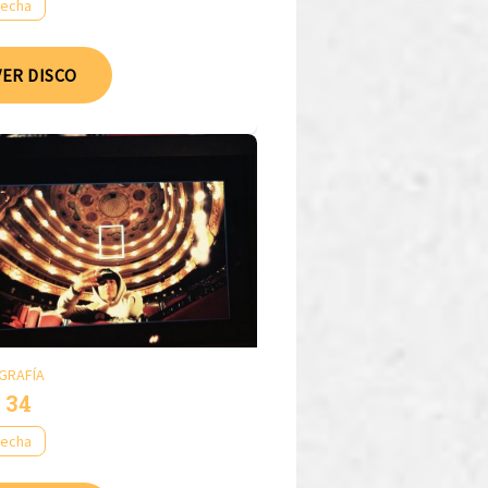
fecha
VER DISCO
GRAFÍA
 34
fecha