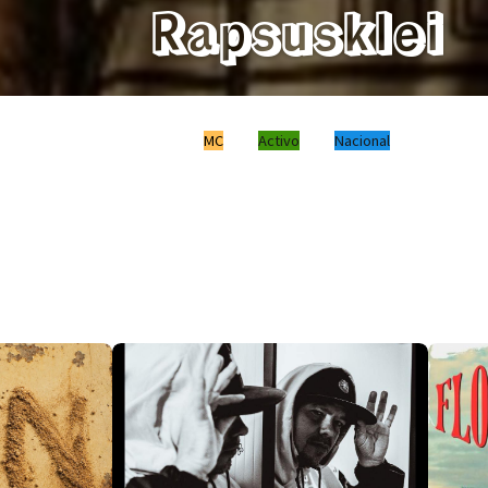
Rapsusklei
MC
Activo
Nacional