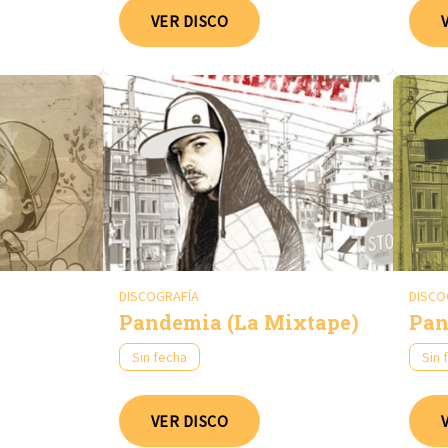
VER DISCO
DISCOGRAFÍA
DISCO
Pandemia (La Mixtape)
Pan
Sin fecha
Sin 
VER DISCO