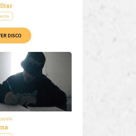
Star
fecha
VER DISCO
GRAFÍA
ama