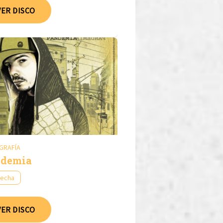
VER DISCO
GRAFÍA
demia
fecha
VER DISCO