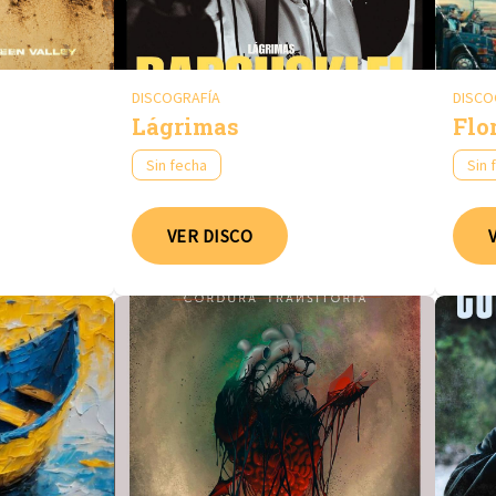
DISCOGRAFÍA
DISCO
Lágrimas
Flo
Sin fecha
Sin 
VER DISCO