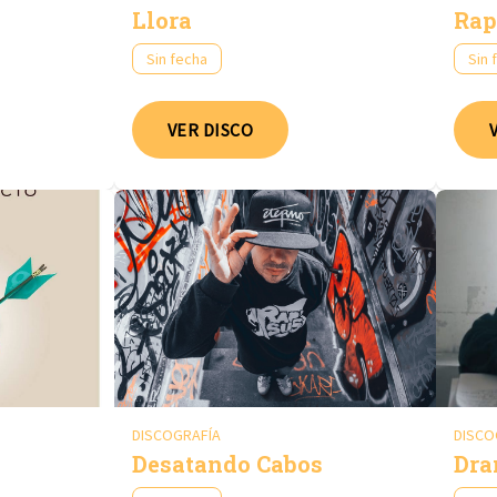
Llora
Rap
Sin fecha
Sin 
VER DISCO
DISCOGRAFÍA
DISCO
Desatando Cabos
Dr