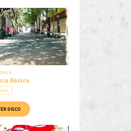
GRAFÍA
sía Básica
fecha
VER DISCO