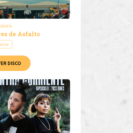
GRAFÍA
res de Asfalto
fecha
VER DISCO