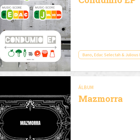
Bano, Edac Selectah & Julious 
ÁLBUM
Mazmorra