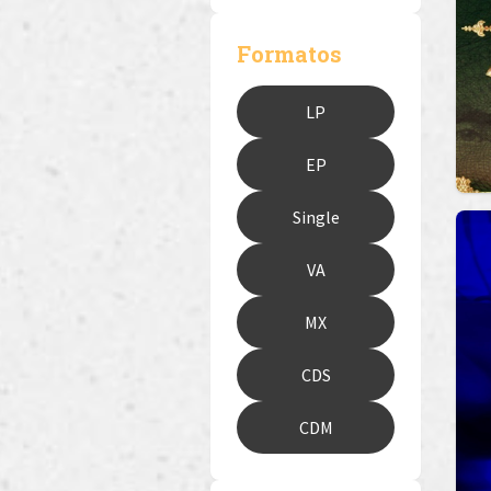
Formatos
LP
EP
Single
VA
MX
CDS
CDM