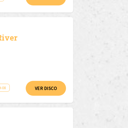
River
9-08
VER DISCO