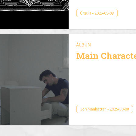
Úrsula - 2025-09-08
ÁLBUM
Main Charact
Jon Manhattan - 2025-09-08