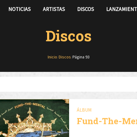
NOTICIAS
ARTISTAS
DISCOS
LANZAMIEN
Discos
Inicio
/
Discos
/
Página 93
ÁLBUM
Fund-The-Me