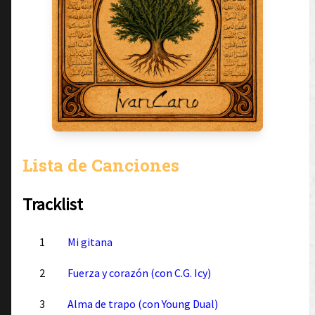
Lista de Canciones
Tracklist
1
Mi gitana
2
Fuerza y corazón (con C.G. Icy)
3
Alma de trapo (con Young Dual)