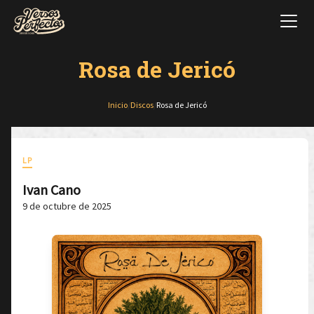
Rosa de Jericó
Inicio
/
Discos
/
Rosa de Jericó
LP
Ivan Cano
9 de octubre de 2025