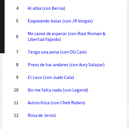
4
Al alba (con Berna)
5
Esquivando balas (con JR Vargas)
Me cansé de esperar (con Raul Roman &
6
Libertad Fajardo)
7
Tengo una pena (con OG Cale)
8
Preso de tus andares (con Aury Salazar)
9
El Loco (con Juaki Cala)
10
No me falta nada (con Legend)
11
Autocrítica (con Cheb Ruben)
12
Rosa de Jericó