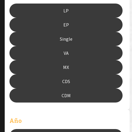
LP
EP
Single
VA
MX
CDS
CDM
Año