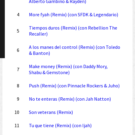
Alberto Gambino & Rayden)
4
More fyah (Remix) (con SFDK & Legendario)
Tiempos duros (Remix) (con Rebellion The
5
Recaller)
A los manes del control (Remix) (con Toledo
6
& Banton)
Make money (Remix) (con Daddy Mory,
7
Shabu & Gemstone)
8
Push (Remix) (con Pinnacle Rockers & Juho)
9
No te enteras (Remix) (con Jah Natton)
10
Son veterans (Remix)
11
Tu que tiene (Remix) (con Ijah)