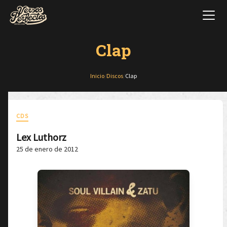
Clap
Inicio
/
Discos
/
Clap
CDS
Lex Luthorz
25 de enero de 2012