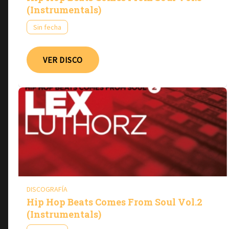
(Instrumentals)
Sin fecha
VER DISCO
DISCOGRAFÍA
Hip Hop Beats Comes From Soul Vol​.​2
(Instrumentals)