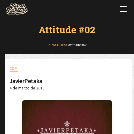
Attitude #02
Inicio
/
Discos
/
Attitude #02
CDM
JavierPetaka
4 de marzo de 2013