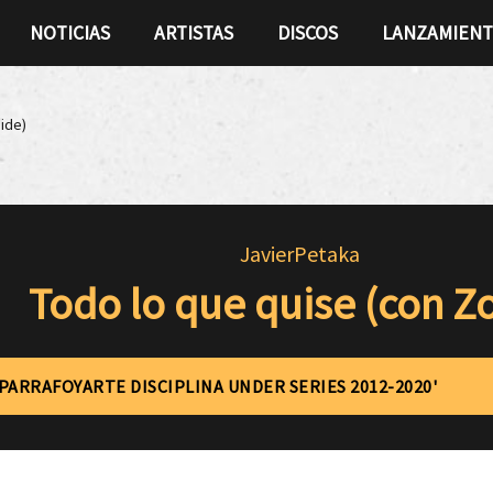
NOTICIAS
ARTISTAS
DISCOS
LANZAMIEN
ide)
JavierPetaka
Todo lo que quise (con Z
'PARRAFOYARTE DISCIPLINA UNDER SERIES 2012-2020'