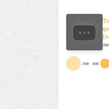
To
qu
(c
Jav
0:00
0:00