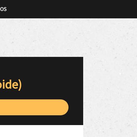
TOS
oide)