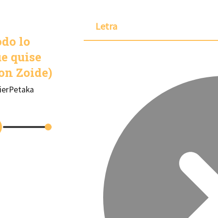
Letra
do lo
e quise
on Zoide)
ierPetaka