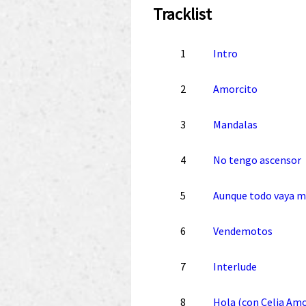
Tracklist
1
Intro
2
Amorcito
3
Mandalas
4
No tengo ascensor
5
Aunque todo vaya m
6
Vendemotos
7
Interlude
8
Hola (con Celia Am