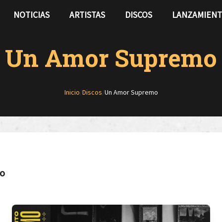
NOTICIAS
ARTISTAS
DISCOS
LANZAMIEN
Un Amor Supremo
Inicio
/
Discos
/
Un Amor Supremo
to