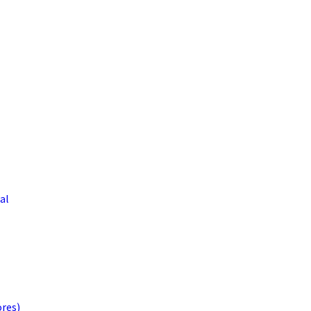
al
ores)