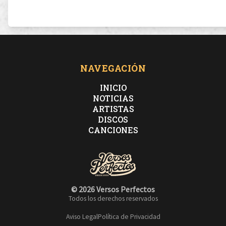
pero al salir era Enrique San Francisco.
Licor al piso, Marqués de Riscal,
NAVEGACIÓN
tú la manzana yo el mordisco, mi Calipso.
INICIO
NOTICIAS
ARTISTAS
DISCOS
CANCIONES
Give me a reason, yo tu Bandido, tú mi Tirso,
salgo al final como M.Bison.
© 2026 Versos Perfectos
Todos los derechos reservados
Crecí en el Liso, de aquí a Turiso
Aviso Legal
Política de Privacidad