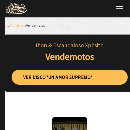
Inicio
/
Canciones
/
Vendemotos
Ihon & Escandaloso Xpósito
Vendemotos
VER DISCO 'UN AMOR SUPREMO'