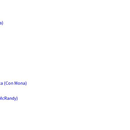
a)
ca (Con Mona)
 McRandy)