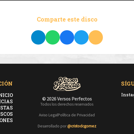
Comparte este disco
CIÓN
SÍG
NICIO
Inst
© 2026 Versos Perfectos
ICIAS
Todos los derechos reservados
ISTAS
ISCOS
Aviso Legal
Política de Privacidad
ONES
Desarrollado por
@cristodcgomez