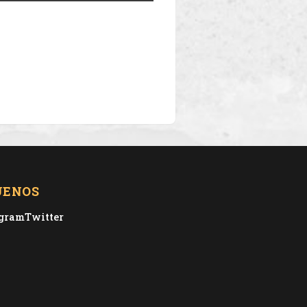
UENOS
agram
Twitter