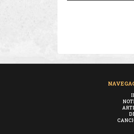
NAVEGA
I
NOT
ART
D
CANCI