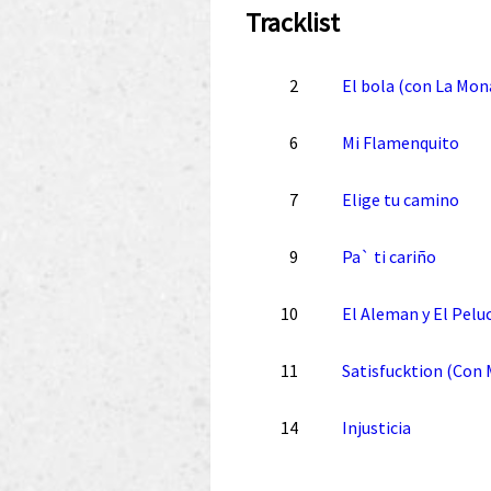
Tracklist
2
El bola (con La Mon
6
Mi Flamenquito
7
Elige tu camino
9
Pa` ti cariño
10
El Aleman y El Pelu
11
Satisfucktion (Con
14
Injusticia