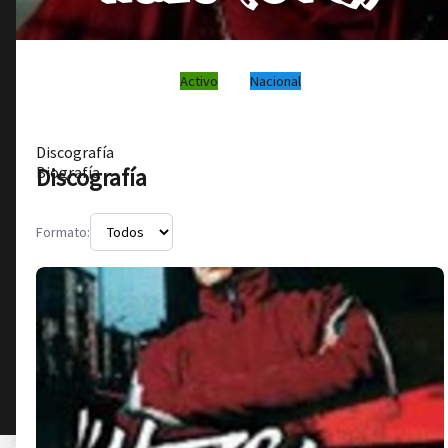
Activo
Nacional
Discografía
Discografía
Biografía
Formato: