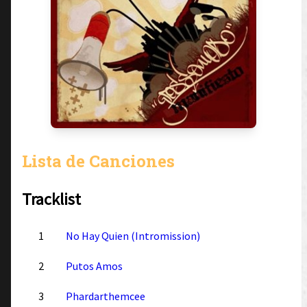
Lista de Canciones
Tracklist
1
No Hay Quien (Intromission)
2
Putos Amos
3
Phardarthemcee