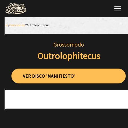
Inicio
/
Canciones
/
Outrolophitecus
Grossomodo
Outrolophitecus
VER DISCO 'MANIFIESTO'