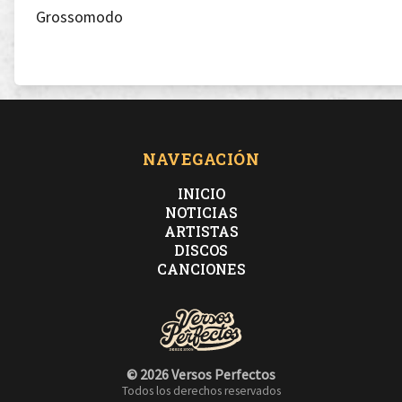
Grossomodo
[Xtragos]
Tambien han estado por ahi .... A.I.T
NAVEGACIÓN
[HK]
INICIO
Yeahhh Huellas de Barro,
NOTICIAS
ARTISTAS
en la Contracultura han estado Dani Ro,
DISCOS
acompañandonos,gran colega,gran participacion de
CANCIONES
Doblezero
¿como? Doblezero,
escucha,yeah Welelo Zamora tambien estuvo por ahi.
© 2026 Versos Perfectos
En las rascadas Kid Nacho,
Todos los derechos reservados