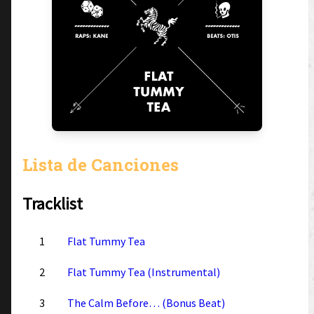
Lista de Canciones
Tracklist
1
Flat Tummy Tea
2
Flat Tummy Tea (Instrumental)
3
The Calm Before… (Bonus Beat)