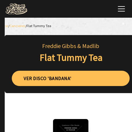
Inicio
/
Canciones
/
Flat Tummy Tea
Freddie Gibbs & Madlib
Flat Tummy Tea
VER DISCO 'BANDANA'