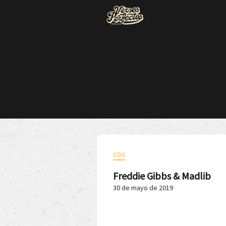
CDS
Freddie Gibbs & Madlib
30 de mayo de 2019