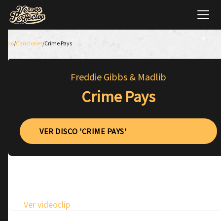
Inicio
/
Canciones
/
Crime Pays
Freddie Gibbs & Madlib
Crime Pays
VER DISCO 'CRIME PAYS'
Ver videoclip