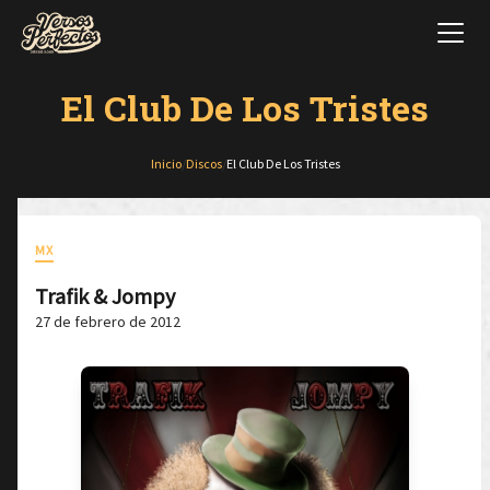
El Club De Los Tristes
Inicio
/
Discos
/
El Club De Los Tristes
MX
Trafik & Jompy
27 de febrero de 2012