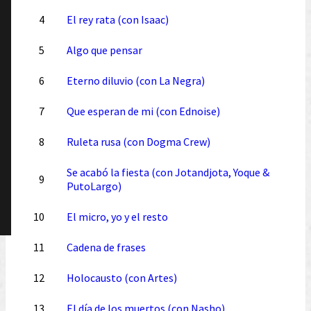
4
El rey rata (con Isaac)
5
Algo que pensar
6
Eterno diluvio (con La Negra)
7
Que esperan de mi (con Ednoise)
8
Ruleta rusa (con Dogma Crew)
Se acabó la fiesta (con Jotandjota, Yoque &
9
PutoLargo)
10
El micro, yo y el resto
11
Cadena de frases
12
Holocausto (con Artes)
13
El día de los muertos (con Nasho)