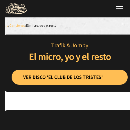
Inicio
/
Canciones
/
El micro, yo y el resto
Trafik & Jompy
El micro, yo y el resto
VER DISCO 'EL CLUB DE LOS TRISTES'