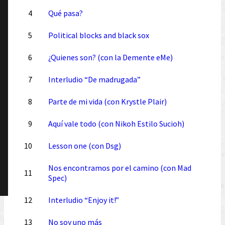
4
Qué pasa?
5
Political blocks and black sox
6
¿Quienes son? (con la Demente eMe)
7
Interludio “De madrugada”
8
Parte de mi vida (con Krystle Plair)
9
Aquí vale todo (con Nikoh Estilo Sucioh)
10
Lesson one (con Dsg)
Nos encontramos por el camino (con Mad
11
Spec)
12
Interludio “Enjoy it!”
13
No soy uno más