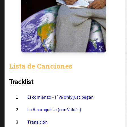
Lista de Canciones
Tracklist
1
El comienzo - I´ve only just began
2
La Reconquista (con Valdés)
3
Transición