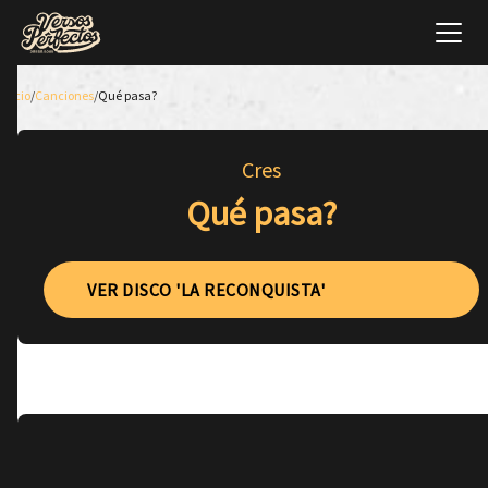
Inicio
/
Canciones
/
Qué pasa?
Cres
Qué pasa?
VER DISCO 'LA RECONQUISTA'