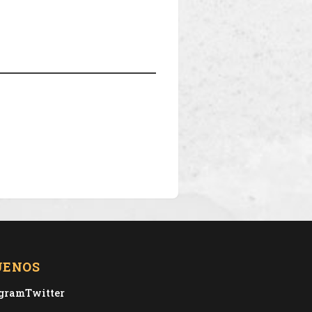
UENOS
agram
Twitter