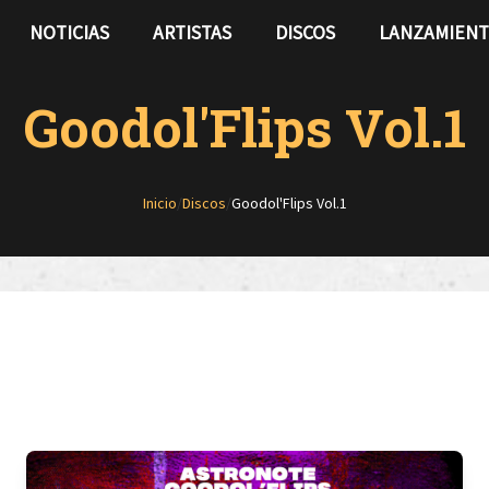
NOTICIAS
ARTISTAS
DISCOS
LANZAMIEN
Goodol'Flips Vol.1
Inicio
/
Discos
/
Goodol'Flips Vol.1