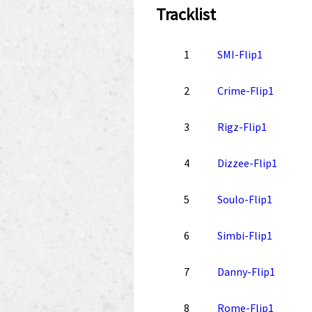
Tracklist
1
SMI-Flip1
2
Crime-Flip1
3
Rigz-Flip1
4
Dizzee-Flip1
5
Soulo-Flip1
6
Simbi-Flip1
7
Danny-Flip1
8
Rome-Flip1