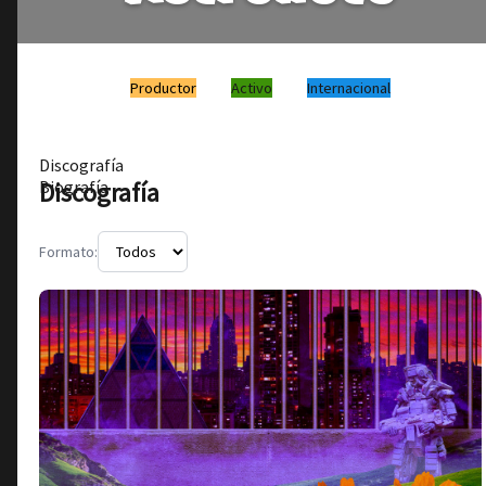
Productor
Activo
Internacional
Discografía
Discografía
Biografía
Formato: