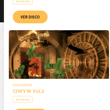
Sin fecha
VER DISCO
DISCOGRAFÍA
CIWYW Vol​.​2
Sin fecha