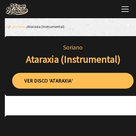
Inicio
/
Canciones
/
Ataraxia (Instrumental)
Soriano
Ataraxia (Instrumental)
VER DISCO 'ATARAXIA'