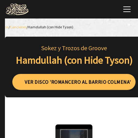
Inicio
/
Canciones
/
Hamdullah (con Hide Tyson)
Sokez y Trozos de Groove
Hamdullah (con Hide Tyson)
VER DISCO 'ROMANCERO AL BARRIO COLMENA'