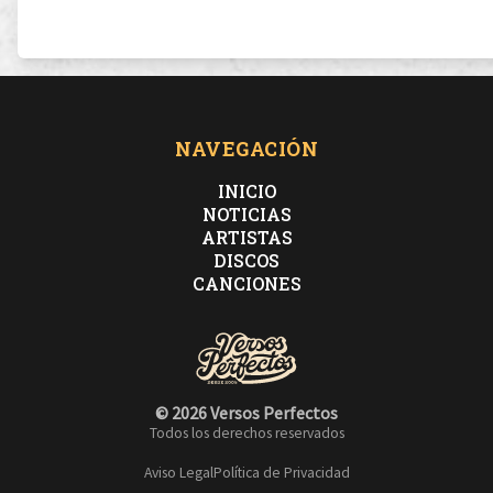
Como la zanahoria en la frente del caballo
le llamaron lacra al que no vivió lacayo
NAVEGACIÓN
INICIO
NOTICIAS
ARTISTAS
Estoy abriendo el chakra (shukran)
DISCOS
CANCIONES
pa' juntar una paca como Gianluca
Y que mi vía' sea en una hamaca escuchando rumba
© 2026 Versos Perfectos
Todos los derechos reservados
pero bajo pa' la plaza y por una placa juran tumba
Aviso Legal
Política de Privacidad