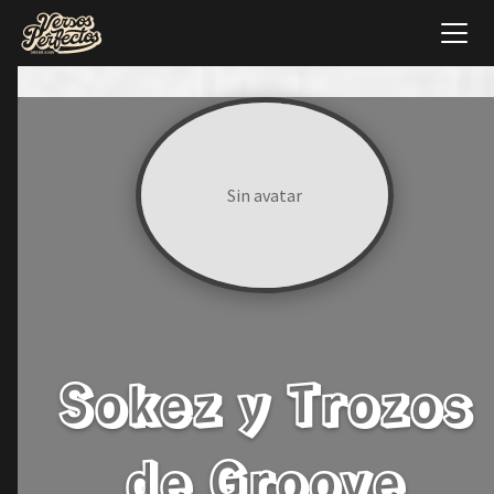
Sin avatar
Sokez y Trozos
de Groove