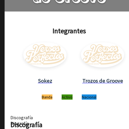
Integrantes
Sokez
Trozos de Groove
Banda
Activo
Nacional
Discografía
Discografía
Biografía