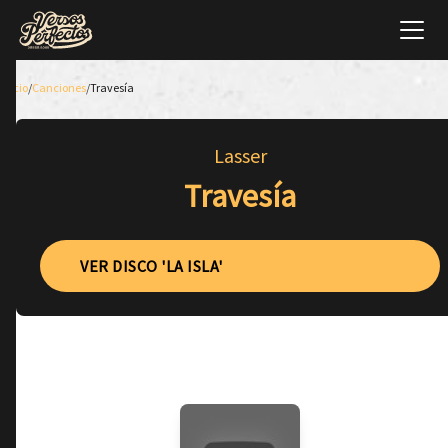
Inicio
/
Canciones
/
Travesía
Lasser
Travesía
VER DISCO 'LA ISLA'