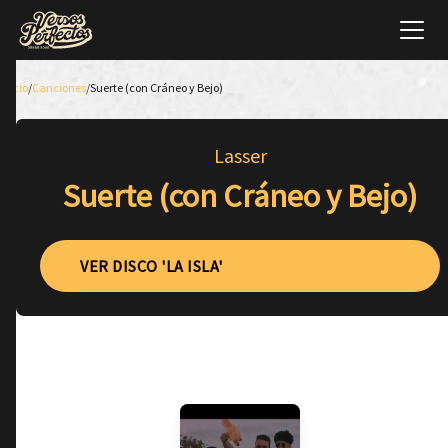
Inicio
/
Canciones
/
Suerte (con Cráneo y Bejo)
Lasser
Suerte (con Cráneo y Bejo)
VER DISCO 'LA ISLA'