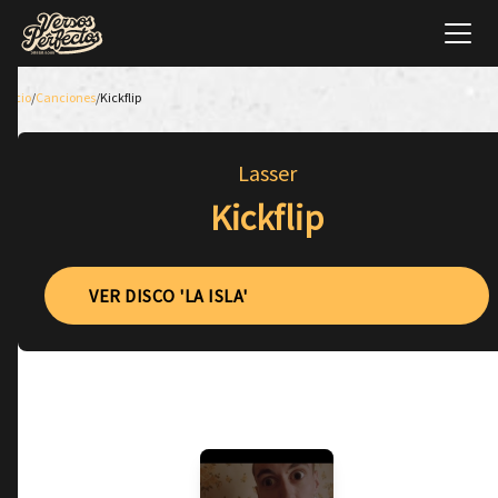
Inicio
/
Canciones
/
Kickflip
Lasser
Kickflip
VER DISCO 'LA ISLA'