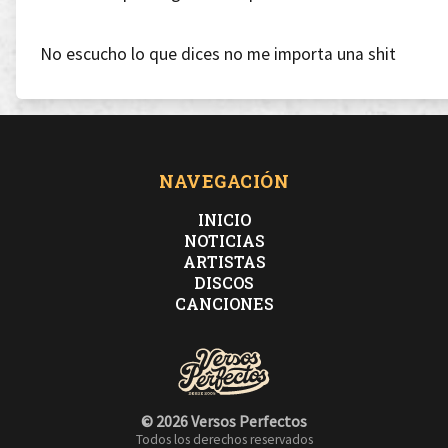
No escucho lo que dices no me importa una shit
sé que parezco un crío, pero así soy feliz
NAVEGACIÓN
INICIO
NOTICIAS
ARTISTAS
DISCOS
En serio, mejor a color que en blanco y negro
CANCIONES
tengo el coco abollao' como El Gigante De Hierro
© 2026 Versos Perfectos
Pues claro que sé que tengo mil defectos
Todos los derechos reservados