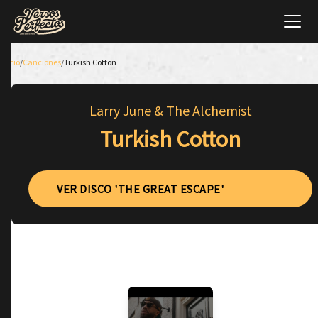
Inicio
/
Canciones
/
Turkish Cotton
Larry June & The Alchemist
Turkish Cotton
VER DISCO 'THE GREAT ESCAPE'