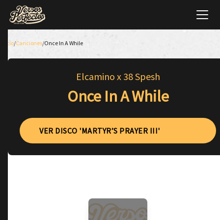
Inicio
/
Canciones
/
Once In A While
Elcamino x 38 Spesh
Once In A While
VER DISCO 'MARTYR’S PRAYER III'