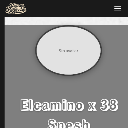
Sin avatar
Elcamino x 38
Spesh