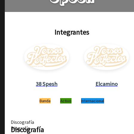
Integrantes
38 Spesh
Elcamino
Banda
Activo
Internacional
Discografía
Discografía
Biografía