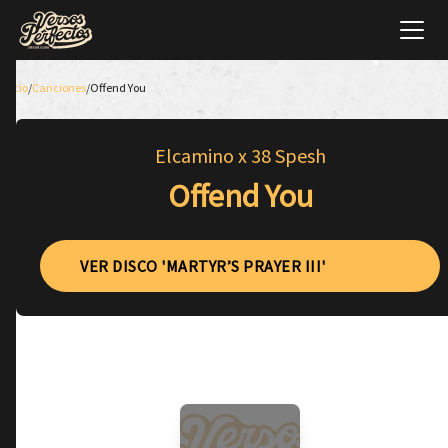
Inicio
/
Canciones
/
Offend You
Elcamino x 38 Spesh
Offend You
VER DISCO 'MARTYR’S PRAYER III'