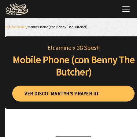
Inicio
/
Canciones
/
Mobile Phone (con Benny The Butcher)
Elcamino x 38 Spesh
Mobile Phone (con Benny The
Butcher)
VER DISCO 'MARTYR’S PRAYER III'