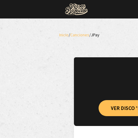
Inicio
/
Canciones
/
JPay
VER DISCO '