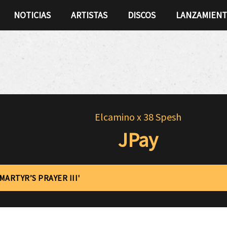
NOTICIAS
ARTISTAS
DISCOS
LANZAMIEN
Elcamino x 38 Spesh
JPay
MARTYR’S PRAYER III'