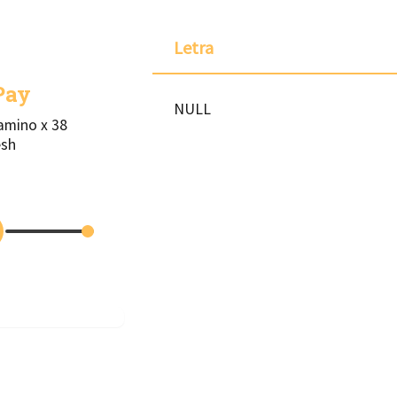
Letra
Pay
NULL
amino x 38
esh