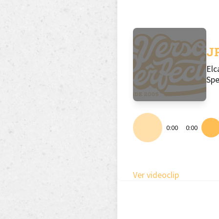
J
Elc
Sp
0:00
0:00
Ver videoclip