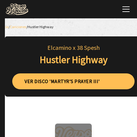
Inicio
/
Canciones
/
Hustler Highway
Elcamino x 38 Spesh
Hustler Highway
VER DISCO 'MARTYR’S PRAYER III'