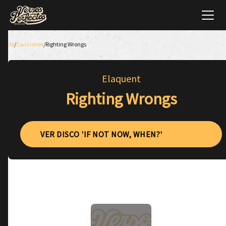
Inicio
/
Canciones
/
Righting Wrongs
Elaquent
Righting Wrongs
VER DISCO 'IF NOT NOW, WHEN?'