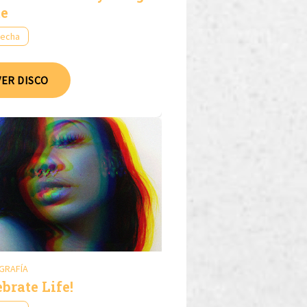
e
fecha
VER DISCO
GRAFÍA
ebrate Life!