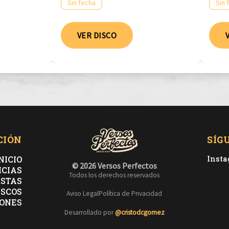
Sin fecha
Sin 
VER DISCO
CIÓN
SÍG
NICIO
Inst
© 2026 Versos Perfectos
ICIAS
Todos los derechos reservados
ISTAS
ISCOS
Aviso Legal
Política de Privacidad
ONES
Desarrollado por
@cristodcgomez