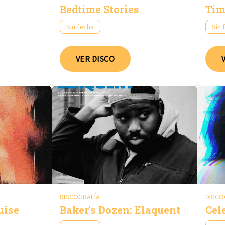
Bedtime Stories
Tim
Sin fecha
Sin 
VER DISCO
DISCOGRAFÍA
DISCO
uise
Baker's Dozen: Elaquent
Cel