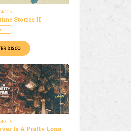
GRAFÍA
time Stories II
fecha
VER DISCO
GRAFÍA
ever Is A Pretty Long