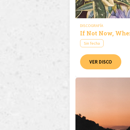
DISCOGRAFÍA
If Not Now, Whe
Sin fecha
VER DISCO