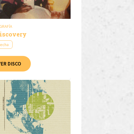
GRAFÍA
iscovery
fecha
VER DISCO