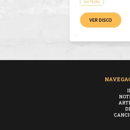
Sin fecha
VER DISCO
NAVEGA
I
NOT
ART
D
CANCI