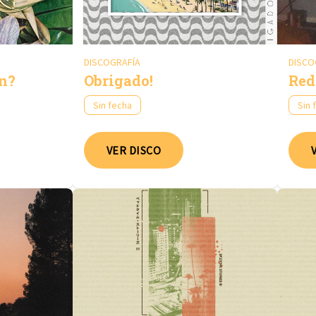
DISCOGRAFÍA
DISCO
n?
Obrigado!
Red
Sin fecha
Sin 
VER DISCO