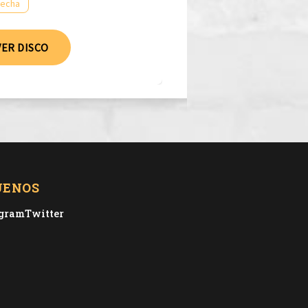
fecha
VER DISCO
UENOS
agram
Twitter