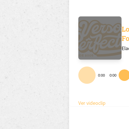
L
F
Ela
0:00
0:00
Ver videoclip