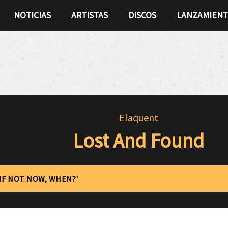
NOTICIAS
ARTISTAS
DISCOS
LANZAMIEN
Elaquent
Lost And Found
'IF NOT NOW, WHEN?'