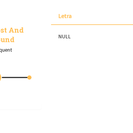
Letra
ost And
NULL
ound
quent