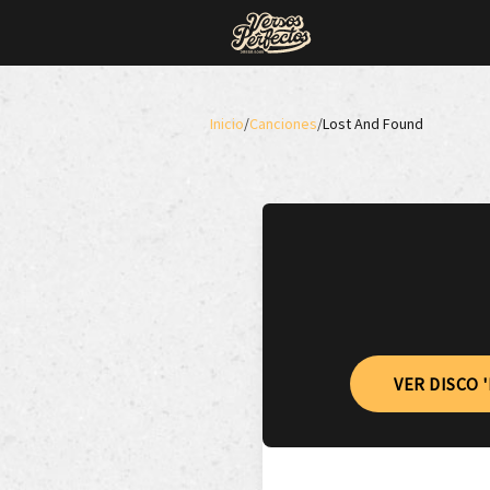
Inicio
/
Canciones
/
Lost And Found
VER DISCO 