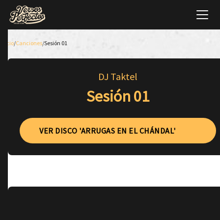
Inicio
/
Canciones
/
Sesión 01
DJ Taktel
Sesión 01
VER DISCO 'ARRUGAS EN EL CHÁNDAL'