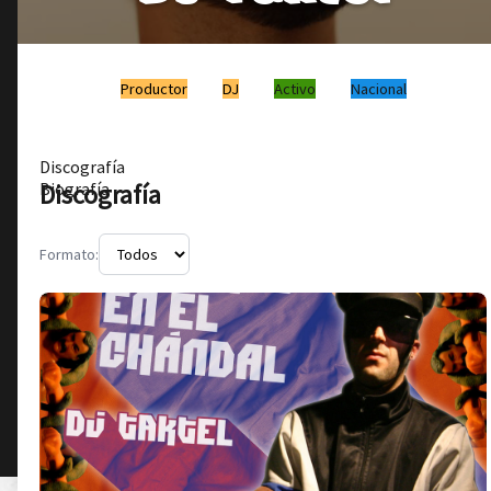
Productor
DJ
Activo
Nacional
Discografía
Discografía
Biografía
Formato: