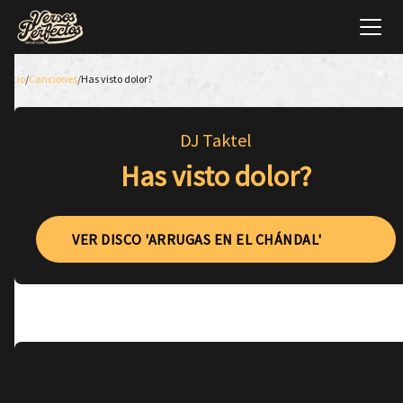
Inicio
/
Canciones
/
Has visto dolor?
DJ Taktel
Has visto dolor?
VER DISCO 'ARRUGAS EN EL CHÁNDAL'