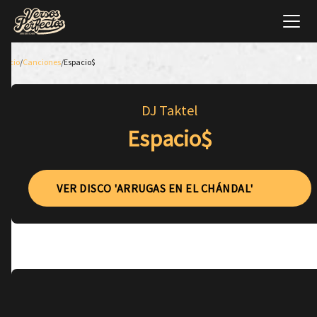
Inicio
/
Canciones
/
Espacio$
DJ Taktel
Espacio$
VER DISCO 'ARRUGAS EN EL CHÁNDAL'