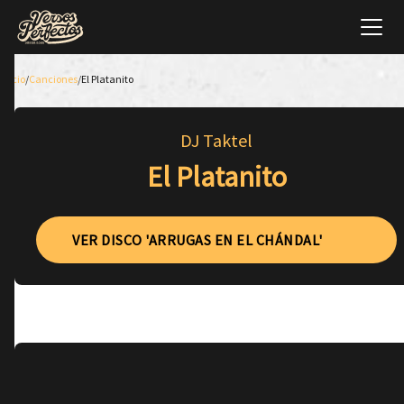
Inicio
/
Canciones
/
El Platanito
DJ Taktel
El Platanito
VER DISCO 'ARRUGAS EN EL CHÁNDAL'