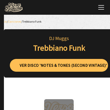
Inicio
/
Canciones
/
Trebbiano Funk
DJ Muggs
Trebbiano Funk
VER DISCO 'NOTES & TONES (SECOND VINTAGE)'