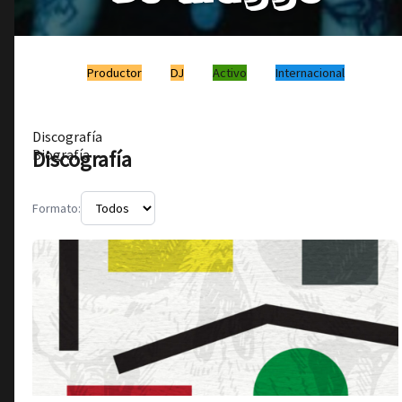
Productor
DJ
Activo
Internacional
Discografía
Discografía
Biografía
Formato: