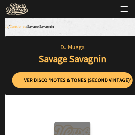
Inicio
/
Canciones
/
Savage Savagnin
DJ Muggs
Savage Savagnin
VER DISCO 'NOTES & TONES (SECOND VINTAGE)'