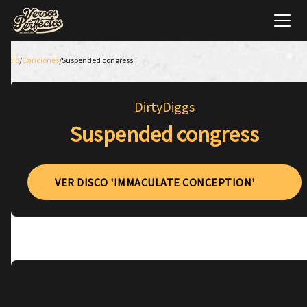
Inicio
/
Canciones
/
Suspended congress
DirtyDiggs
Suspended congress
VER DISCO 'IMMACULATE CONCEPTION'